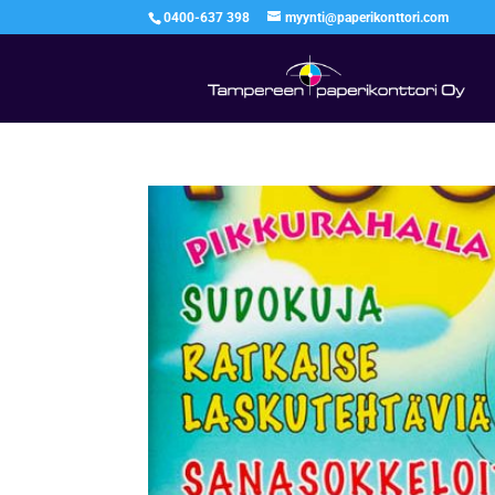
0400-637 398
myynti@paperikonttori.com