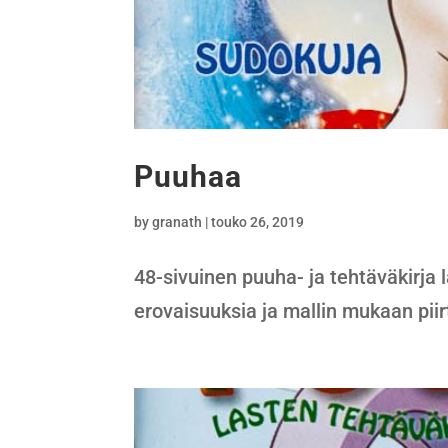
Puuhaa
by
granath
|
touko 26, 2019
48-sivuinen puuha- ja tehtäväkirja l
erovaisuuksia ja mallin mukaan piir