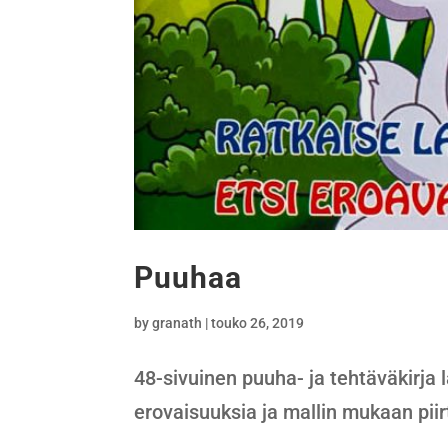
Puuhaa
by
granath
|
touko 26, 2019
48-sivuinen puuha- ja tehtäväkirja l
erovaisuuksia ja mallin mukaan piir