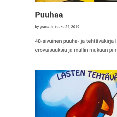
Puuhaa
by
granath
|
touko 26, 2019
48-sivuinen puuha- ja tehtäväkirja l
erovaisuuksia ja mallin mukaan piir