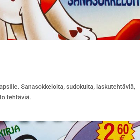
apsille. Sanasokkeloita, sudokuita, laskutehtäviä,
to tehtäviä.